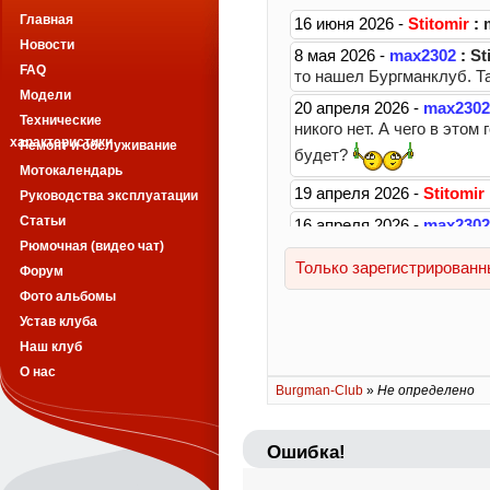
Главная
Новости
FAQ
Модели
Технические
характеристики
Ремонт и обслуживание
Мотокалендарь
Руководства эксплуатации
Статьи
Рюмочная (видео чат)
Форум
Фото альбомы
Устав клуба
Наш клуб
О нас
Burgman-Club
»
Не определено
Ошибка!