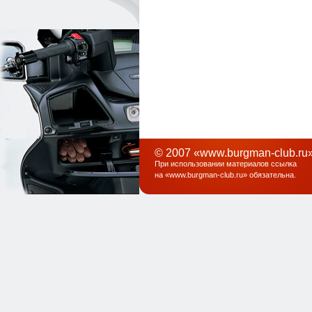
© 2007 «www.burgman-club.ru»
При использовании материалов ссылка
на «
www.burgman-club.ru
» обязательна
.