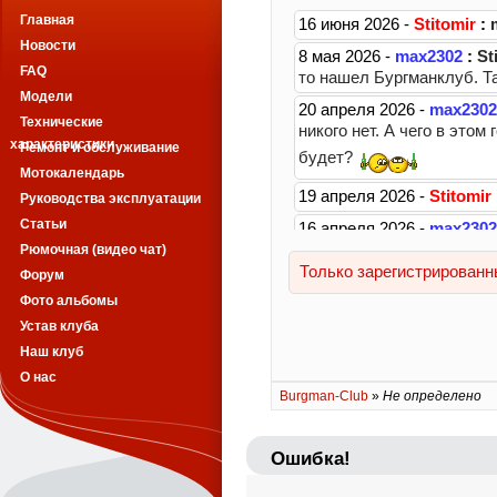
Главная
Новости
FAQ
Модели
Технические
характеристики
Ремонт и обслуживание
Мотокалендарь
Руководства эксплуатации
Статьи
Рюмочная (видео чат)
Форум
Фото альбомы
Устав клуба
Наш клуб
О нас
Burgman-Club
»
Не определено
Ошибка!