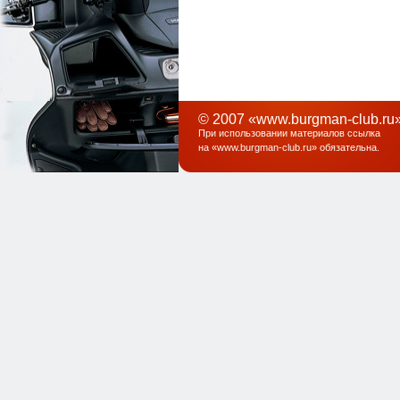
© 2007 «www.burgman-club.ru»
При использовании материалов ссылка
на «
www.burgman-club.ru
» обязательна
.