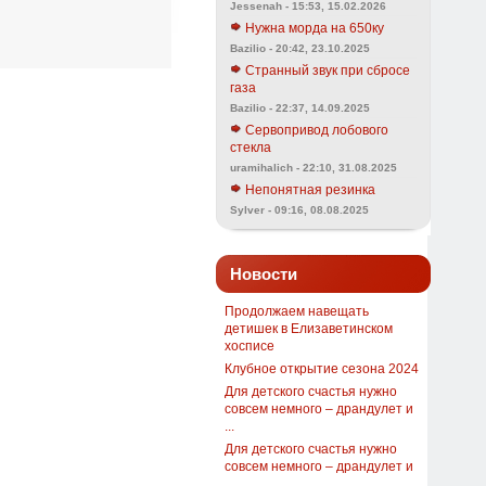
Jessenah - 15:53, 15.02.2026
Нужна морда на 650ку
Bazilio - 20:42, 23.10.2025
Странный звук при сбросе
газа
Bazilio - 22:37, 14.09.2025
Сервопривод лобового
стекла
uramihalich - 22:10, 31.08.2025
Непонятная резинка
Sylver - 09:16, 08.08.2025
Новости
Продолжаем навещать
детишек в Елизаветинском
хосписе
Клубное открытие сезона 2024
Для детского счастья нужно
совсем немного – драндулет и
...
Для детского счастья нужно
совсем немного – драндулет и
...