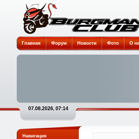
Burgman-Club
Главная
Форум
Новости
Фото
О н
07.08.2026, 07:14
Навигация