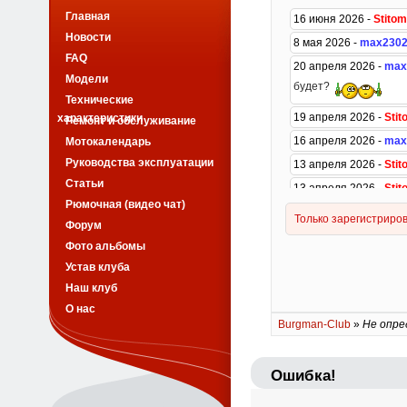
Главная
Новости
FAQ
Модели
Технические
характеристики
Ремонт и обслуживание
Мотокалендарь
Руководства эксплуатации
Статьи
Рюмочная (видео чат)
Форум
Фото альбомы
Устав клуба
Наш клуб
О нас
Burgman-Club
»
Не опре
Ошибка!