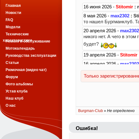
Главная
Новости
FAQ
Модели
Технические
характеристики
Ремонт и обслуживание
Мотокалендарь
Руководства эксплуатации
Статьи
Рюмочная (видео чат)
Форум
Фото альбомы
Устав клуба
Наш клуб
О нас
Burgman-Club
»
Не определено
Ошибка!