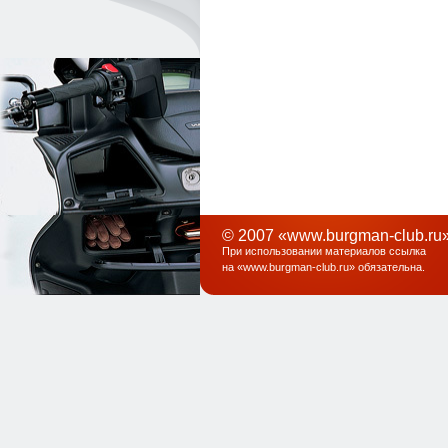
© 2007 «www.burgman-club.ru»
При использовании материалов ссылка
на «
www.burgman-club.ru
» обязательна
.