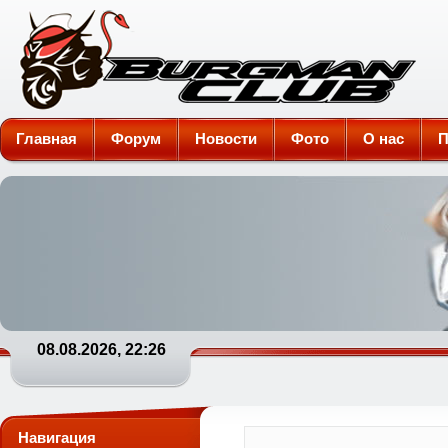
Burgman-Club
Главная
Форум
Новости
Фото
О нас
П
08.08.2026, 22:26
Навигация