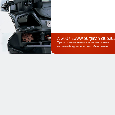
© 2007 «www.burgman-club.ru»
При использовании материалов ссылка
на «
www.burgman-club.ru
» обязательна
.