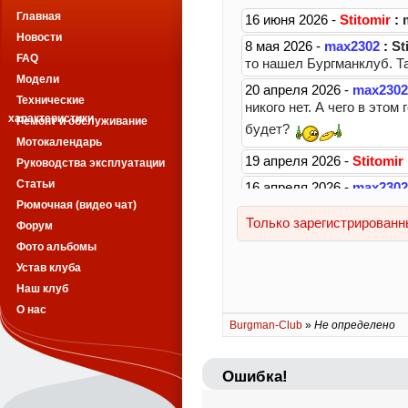
Главная
Новости
FAQ
Модели
Технические
характеристики
Ремонт и обслуживание
Мотокалендарь
Руководства эксплуатации
Статьи
Рюмочная (видео чат)
Форум
Фото альбомы
Устав клуба
Наш клуб
О нас
Burgman-Club
»
Не определено
Ошибка!