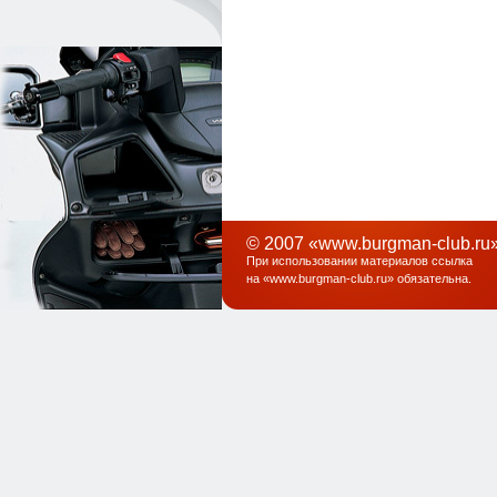
© 2007 «www.burgman-club.ru»
При использовании материалов ссылка
на «
www.burgman-club.ru
» обязательна
.