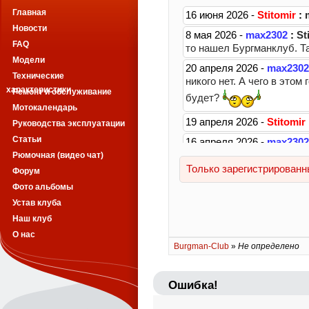
Главная
Новости
FAQ
Модели
Технические
характеристики
Ремонт и обслуживание
Мотокалендарь
Руководства эксплуатации
Статьи
Рюмочная (видео чат)
Форум
Фото альбомы
Устав клуба
Наш клуб
О нас
Burgman-Club
»
Не определено
Ошибка!