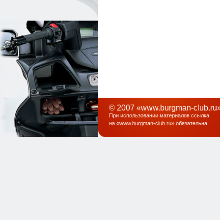
© 2007 «www.burgman-club.ru»
При использовании материалов ссылка
на «
www.burgman-club.ru
» обязательна
.