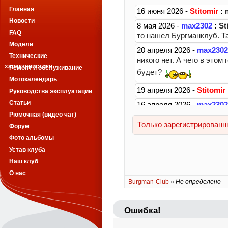
Главная
Новости
FAQ
Модели
Технические
характеристики
Ремонт и обслуживание
Мотокалендарь
Руководства эксплуатации
Статьи
Рюмочная (видео чат)
Форум
Фото альбомы
Устав клуба
Наш клуб
О нас
Burgman-Club
»
Не определено
Ошибка!