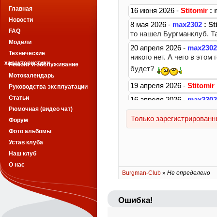
Главная
Новости
FAQ
Модели
Технические
характеристики
Ремонт и обслуживание
Мотокалендарь
Руководства эксплуатации
Статьи
Рюмочная (видео чат)
Форум
Фото альбомы
Устав клуба
Наш клуб
О нас
Burgman-Club
»
Не определено
Ошибка!