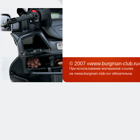
© 2007 «www.burgman-club.ru»
При использовании материалов ссылка
на «
www.burgman-club.ru
» обязательна
.