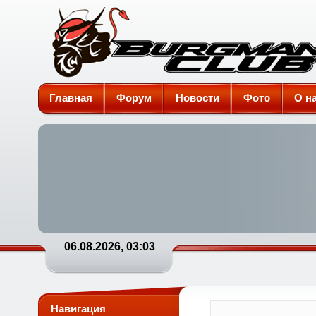
Burgman-Club
Главная
Форум
Новости
Фото
О н
06.08.2026, 03:03
Навигация