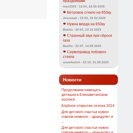
праздниками
max2302 - 12:04, 24.02.2026
Ветровое стекло на 650ку.
Jessenah - 15:53, 15.02.2026
Нужна морда на 650ку
Bazilio - 20:42, 23.10.2025
Странный звук при сбросе
газа
Bazilio - 22:37, 14.09.2025
Сервопривод лобового
стекла
uramihalich - 22:10, 31.08.2025
Новости
Продолжаем навещать
детишек в Елизаветинском
хосписе
Клубное открытие сезона 2024
Для детского счастья нужно
совсем немного – драндулет и
...
Для детского счастья нужно
совсем немного – драндулет и