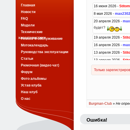
Главная
Новости
FAQ
Модели
Технические
характеристики
Ремонт и обслуживание
Мотокалендарь
Руководства эксплуатации
Статьи
Рюмочная (видео чат)
Форум
Фото альбомы
Устав клуба
Наш клуб
О нас
Burgman-Club
»
Не опре
Ошибка!