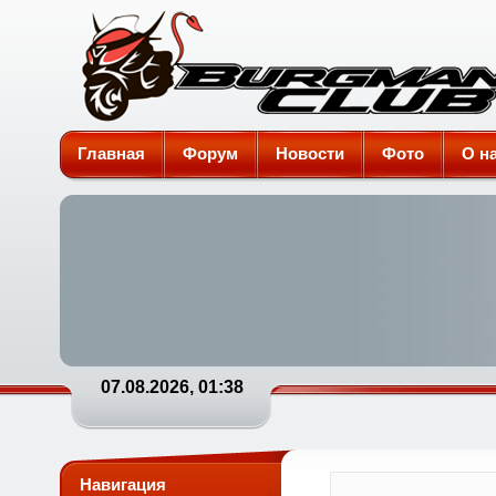
Burgman-Club
Главная
Форум
Новости
Фото
О н
07.08.2026, 01:38
Навигация