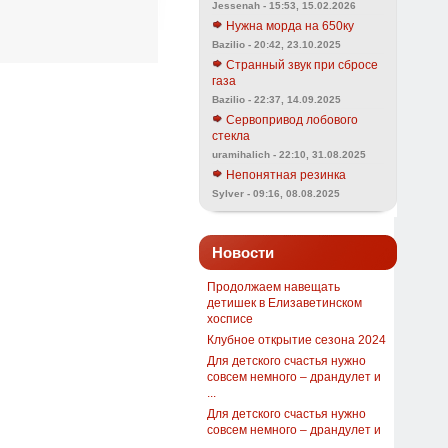
Jessenah - 15:53, 15.02.2026
Нужна морда на 650ку
Bazilio - 20:42, 23.10.2025
Странный звук при сбросе
газа
Bazilio - 22:37, 14.09.2025
Сервопривод лобового
стекла
uramihalich - 22:10, 31.08.2025
Непонятная резинка
Sylver - 09:16, 08.08.2025
Новости
Продолжаем навещать
детишек в Елизаветинском
хосписе
Клубное открытие сезона 2024
Для детского счастья нужно
совсем немного – драндулет и
...
Для детского счастья нужно
совсем немного – драндулет и
...