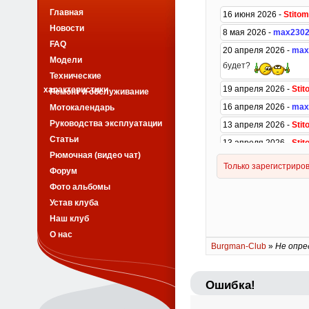
Главная
Новости
FAQ
Модели
Технические
характеристики
Ремонт и обслуживание
Мотокалендарь
Руководства эксплуатации
Статьи
Рюмочная (видео чат)
Форум
Фото альбомы
Устав клуба
Наш клуб
О нас
Burgman-Club
»
Не опре
Ошибка!