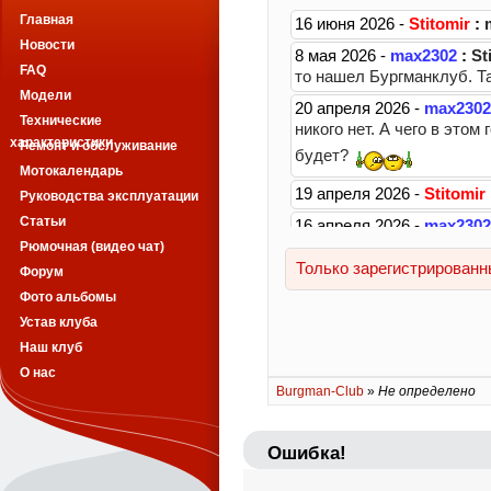
Главная
Новости
FAQ
Модели
Технические
характеристики
Ремонт и обслуживание
Мотокалендарь
Руководства эксплуатации
Статьи
Рюмочная (видео чат)
Форум
Фото альбомы
Устав клуба
Наш клуб
О нас
Burgman-Club
»
Не определено
Ошибка!