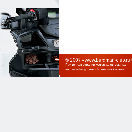
© 2007 «www.burgman-club.ru»
При использовании материалов ссылка
на «
www.burgman-club.ru
» обязательна
.