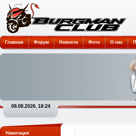
Burgman-Club
Главная
Форум
Новости
Фото
О нас
П
08.08.2026, 18:24
Навигация