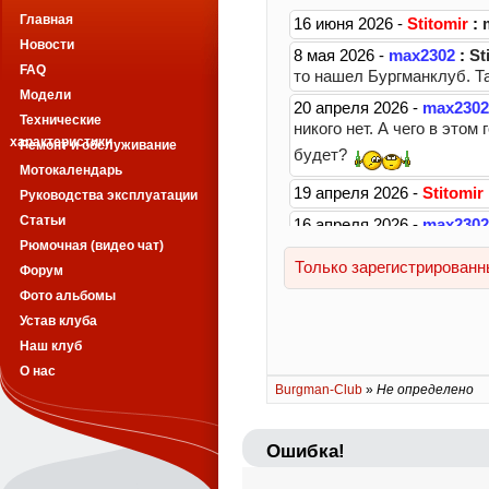
Главная
Новости
FAQ
Модели
Технические
характеристики
Ремонт и обслуживание
Мотокалендарь
Руководства эксплуатации
Статьи
Рюмочная (видео чат)
Форум
Фото альбомы
Устав клуба
Наш клуб
О нас
Burgman-Club
»
Не определено
Ошибка!