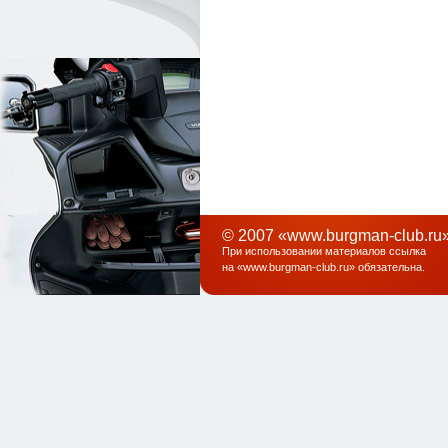
© 2007 «www.burgman-club.ru»
При использовании материалов ссылка
на «
www.burgman-club.ru
» обязательна
.