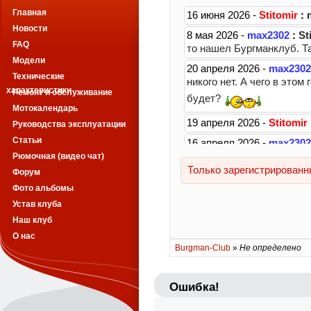
Главная
Новости
FAQ
Модели
Технические
характеристики
Ремонт и обслуживание
Мотокалендарь
Руководства эксплуатации
Статьи
Рюмочная (видео чат)
Форум
Фото альбомы
Устав клуба
Наш клуб
О нас
Burgman-Club
»
Не определено
Ошибка!