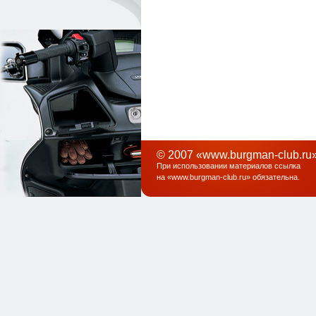
© 2007 «www.burgman-club.ru»
При использовании материалов ссылка
на «
www.burgman-club.ru
» обязательна
.