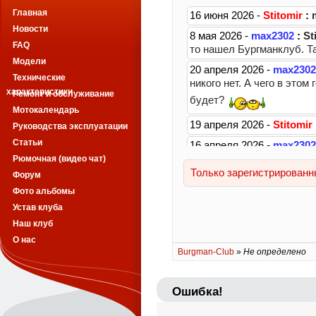
Главная
Новости
FAQ
Модели
Технические
характеристики
Ремонт и обслуживание
Мотокалендарь
Руководства эксплуатации
Статьи
Рюмочная (видео чат)
Форум
Фото альбомы
Устав клуба
Наш клуб
О нас
Burgman-Club
»
Не определено
Ошибка!