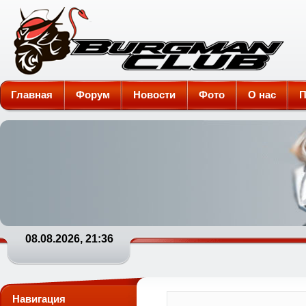
Burgman-Club
Главная
Форум
Новости
Фото
О нас
П
08.08.2026, 21:36
Навигация