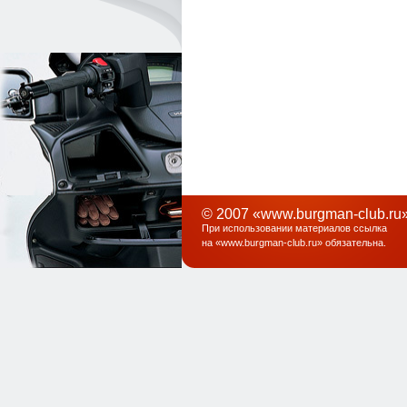
© 2007 «www.burgman-club.ru»
При использовании материалов ссылка
на «
www.burgman-club.ru
» обязательна
.