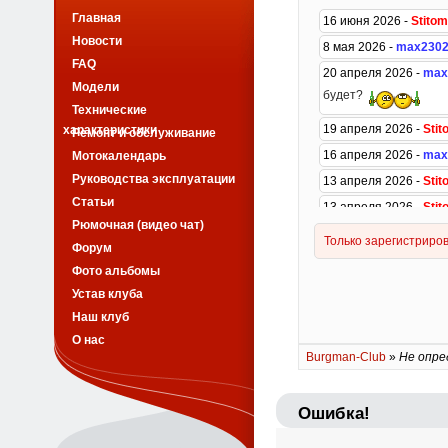
Главная
Новости
FAQ
Модели
Технические
характеристики
Ремонт и обслуживание
Мотокалендарь
Руководства эксплуатации
Статьи
Рюмочная (видео чат)
Форум
Фото альбомы
Устав клуба
Наш клуб
О нас
Burgman-Club
»
Не опре
Ошибка!