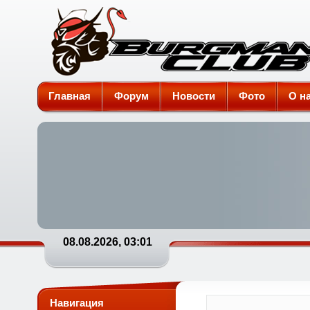
Burgman-Club
Главная
Форум
Новости
Фото
О н
08.08.2026, 03:01
Навигация