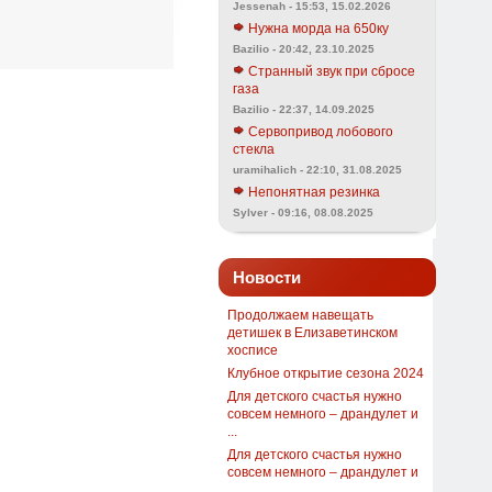
Jessenah - 15:53, 15.02.2026
Нужна морда на 650ку
Bazilio - 20:42, 23.10.2025
Странный звук при сбросе
газа
Bazilio - 22:37, 14.09.2025
Сервопривод лобового
стекла
uramihalich - 22:10, 31.08.2025
Непонятная резинка
Sylver - 09:16, 08.08.2025
Новости
Продолжаем навещать
детишек в Елизаветинском
хосписе
Клубное открытие сезона 2024
Для детского счастья нужно
совсем немного – драндулет и
...
Для детского счастья нужно
совсем немного – драндулет и
...