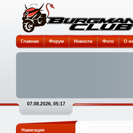
Burgman-Club
Главная
Форум
Новости
Фото
О н
07.08.2026, 05:17
Навигация