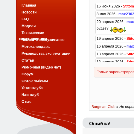
Главная
Новости
FAQ
Модели
Технические
характеристики
Ремонт и обслуживание
Мотокалендарь
Руководства эксплуатации
Статьи
Рюмочная (видео чат)
Форум
Фото альбомы
Устав клуба
Наш клуб
О нас
Burgman-Club
»
Не опре
Ошибка!