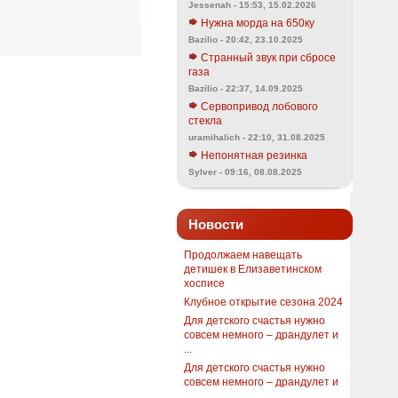
Jessenah - 15:53, 15.02.2026
Нужна морда на 650ку
Bazilio - 20:42, 23.10.2025
Странный звук при сбросе
газа
Bazilio - 22:37, 14.09.2025
Сервопривод лобового
стекла
uramihalich - 22:10, 31.08.2025
Непонятная резинка
Sylver - 09:16, 08.08.2025
Новости
Продолжаем навещать
детишек в Елизаветинском
хосписе
Клубное открытие сезона 2024
Для детского счастья нужно
совсем немного – драндулет и
...
Для детского счастья нужно
совсем немного – драндулет и
...