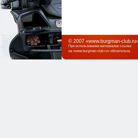
© 2007 «www.burgman-club.ru»
При использовании материалов ссылка
на «
www.burgman-club.ru
» обязательна
.