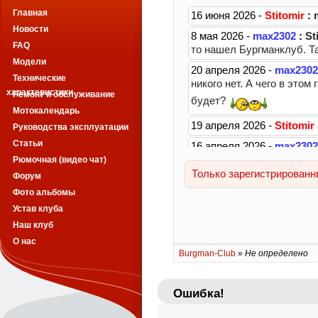
Главная
Новости
FAQ
Модели
Технические
характеристики
Ремонт и обслуживание
Мотокалендарь
Руководства эксплуатации
Статьи
Рюмочная (видео чат)
Форум
Фото альбомы
Устав клуба
Наш клуб
О нас
Burgman-Club
»
Не определено
Ошибка!