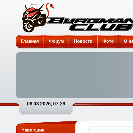
Burgman-Club
Главная
Форум
Новости
Фото
О н
08.08.2026, 07:29
Навигация