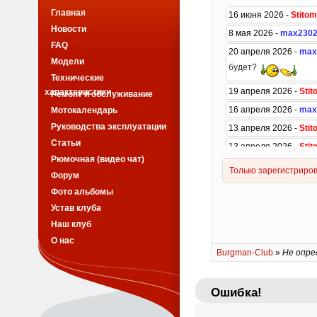
Главная
Новости
FAQ
Модели
Технические
характеристики
Ремонт и обслуживание
Мотокалендарь
Руководства эксплуатации
Статьи
Рюмочная (видео чат)
Форум
Фото альбомы
Устав клуба
Наш клуб
О нас
Burgman-Club
»
Не опре
Ошибка!