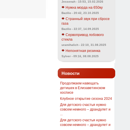
Jessenah - 15:53, 15.02.2026
Нужна морда на 650ку
Bazilio - 20:42, 23.10.2025
Странный звук при сбросе
газа
Bazilio - 22:37, 14.09.2025
Сервопривод лобового
стекла
uramihalich - 22:10, 31.08.2025
Непонятная резинка
Sylver - 09:16, 08.08.2025
Новости
Продолжаем навещать
детишек в Елизаветинском
хосписе
Клубное открытие сезона 2024
Для детского счастья нужно
совсем немного – драндулет и
...
Для детского счастья нужно
совсем немного – драндулет и
...