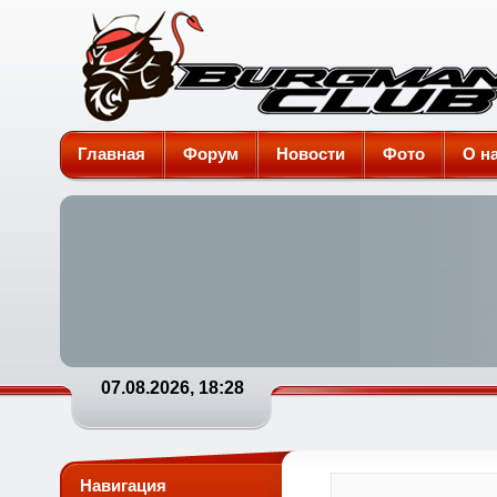
Burgman-Club
Главная
Форум
Новости
Фото
О н
07.08.2026, 18:28
Навигация