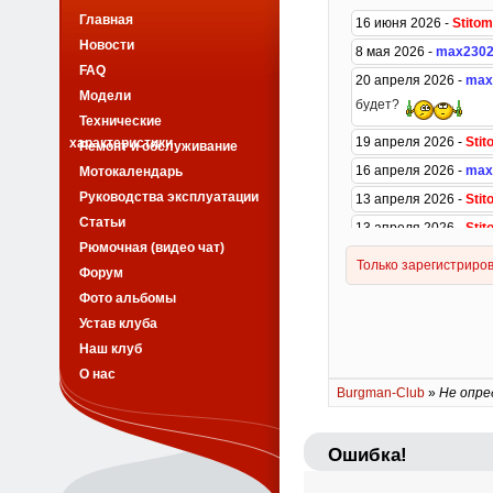
Главная
Новости
FAQ
Модели
Технические
характеристики
Ремонт и обслуживание
Мотокалендарь
Руководства эксплуатации
Статьи
Рюмочная (видео чат)
Форум
Фото альбомы
Устав клуба
Наш клуб
О нас
Burgman-Club
»
Не опре
Ошибка!