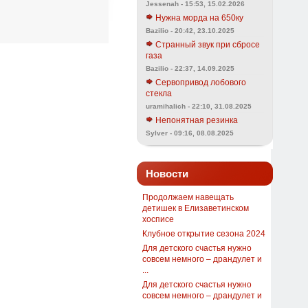
Jessenah - 15:53, 15.02.2026
Нужна морда на 650ку
Bazilio - 20:42, 23.10.2025
Странный звук при сбросе
газа
Bazilio - 22:37, 14.09.2025
Сервопривод лобового
стекла
uramihalich - 22:10, 31.08.2025
Непонятная резинка
Sylver - 09:16, 08.08.2025
Новости
Продолжаем навещать
детишек в Елизаветинском
хосписе
Клубное открытие сезона 2024
Для детского счастья нужно
совсем немного – драндулет и
...
Для детского счастья нужно
совсем немного – драндулет и
...