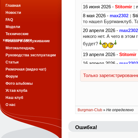
Главная
Новости
FAQ
Модели
Технические
характеристики
Ремонт и обслуживание
Мотокалендарь
Руководства эксплуатации
Статьи
Рюмочная (видео чат)
Форум
Фото альбомы
Устав клуба
Наш клуб
О нас
Burgman-Club
»
Не определено
Ошибка!