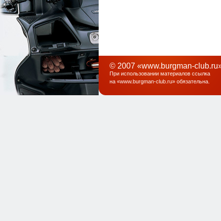
© 2007 «www.burgman-club.ru»
При использовании материалов ссылка
на «
www.burgman-club.ru
» обязательна
.