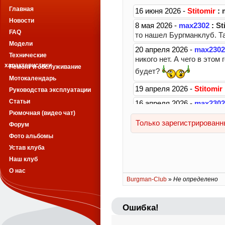
Главная
Новости
FAQ
Модели
Технические
характеристики
Ремонт и обслуживание
Мотокалендарь
Руководства эксплуатации
Статьи
Рюмочная (видео чат)
Форум
Фото альбомы
Устав клуба
Наш клуб
О нас
Burgman-Club
»
Не определено
Ошибка!