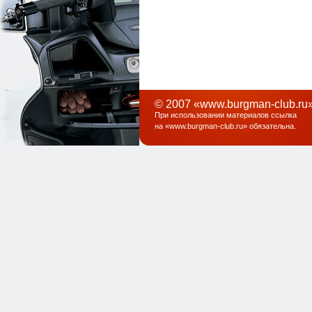
© 2007 «www.burgman-club.ru»
При использовании материалов ссылка
на «
www.burgman-club.ru
» обязательна
.