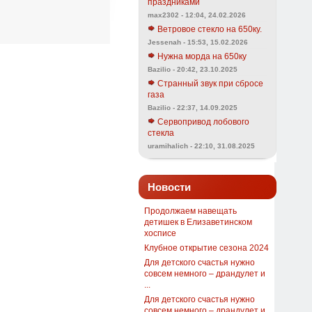
праздниками
max2302 - 12:04, 24.02.2026
Ветровое стекло на 650ку.
Jessenah - 15:53, 15.02.2026
Нужна морда на 650ку
Bazilio - 20:42, 23.10.2025
Странный звук при сбросе
газа
Bazilio - 22:37, 14.09.2025
Сервопривод лобового
стекла
uramihalich - 22:10, 31.08.2025
Новости
Продолжаем навещать
детишек в Елизаветинском
хосписе
Клубное открытие сезона 2024
Для детского счастья нужно
совсем немного – драндулет и
...
Для детского счастья нужно
совсем немного – драндулет и