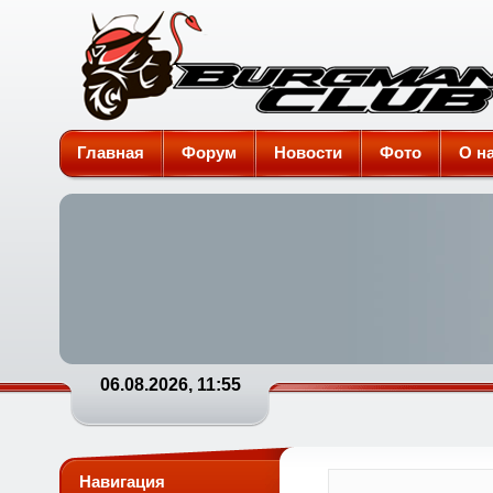
Burgman-Club
Главная
Форум
Новости
Фото
О н
06.08.2026, 11:55
Навигация