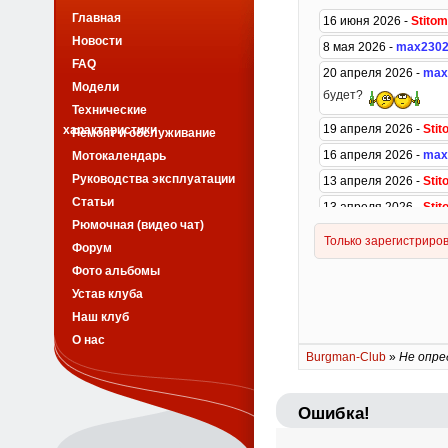
Главная
Новости
FAQ
Модели
Технические
характеристики
Ремонт и обслуживание
Мотокалендарь
Руководства эксплуатации
Статьи
Рюмочная (видео чат)
Форум
Фото альбомы
Устав клуба
Наш клуб
О нас
Burgman-Club
»
Не опре
Ошибка!