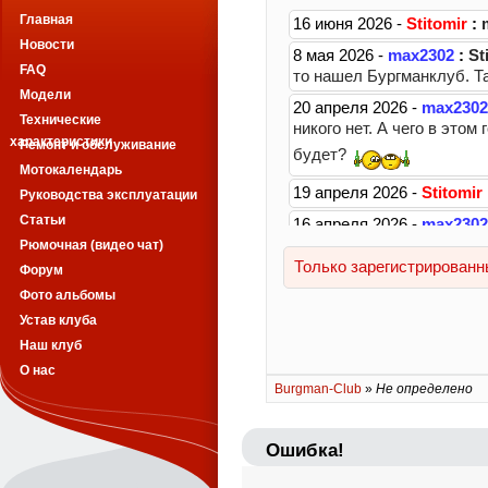
Главная
Новости
FAQ
Модели
Технические
характеристики
Ремонт и обслуживание
Мотокалендарь
Руководства эксплуатации
Статьи
Рюмочная (видео чат)
Форум
Фото альбомы
Устав клуба
Наш клуб
О нас
Burgman-Club
»
Не определено
Ошибка!