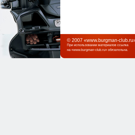
© 2007 «www.burgman-club.ru»
При использовании материалов ссылка
на «
www.burgman-club.ru
» обязательна
.