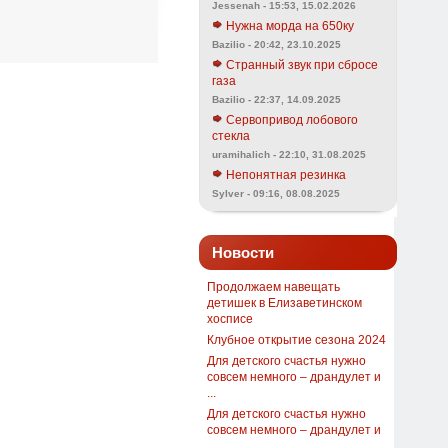
Jessenah - 15:53, 15.02.2026
Нужна морда на 650ку
Bazilio - 20:42, 23.10.2025
Странный звук при сбросе
газа
Bazilio - 22:37, 14.09.2025
Сервопривод лобового
стекла
uramihalich - 22:10, 31.08.2025
Непонятная резинка
Sylver - 09:16, 08.08.2025
Новости
Продолжаем навещать
детишек в Елизаветинском
хосписе
Клубное открытие сезона 2024
Для детского счастья нужно
совсем немного – драндулет и
...
Для детского счастья нужно
совсем немного – драндулет и
...