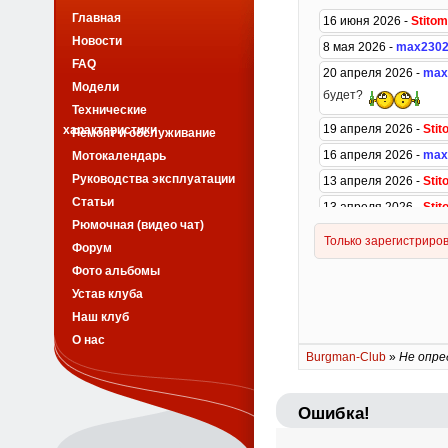
Главная
Новости
FAQ
Модели
Технические
характеристики
Ремонт и обслуживание
Мотокалендарь
Руководства эксплуатации
Статьи
Рюмочная (видео чат)
Форум
Фото альбомы
Устав клуба
Наш клуб
О нас
Burgman-Club
»
Не опре
Ошибка!