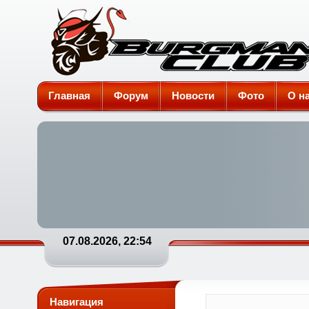
Burgman-Club
Главная
Форум
Новости
Фото
О н
07.08.2026, 22:54
Навигация