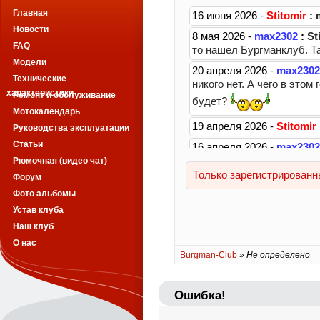
Главная
Новости
FAQ
Модели
Технические
характеристики
Ремонт и обслуживание
Мотокалендарь
Руководства эксплуатации
Статьи
Рюмочная (видео чат)
Форум
Фото альбомы
Устав клуба
Наш клуб
О нас
Burgman-Club
»
Не определено
Ошибка!