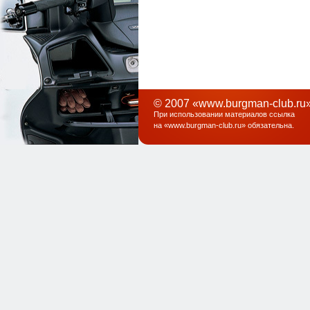
© 2007 «www.burgman-club.ru»
При использовании материалов ссылка
на «
www.burgman-club.ru
» обязательна
.