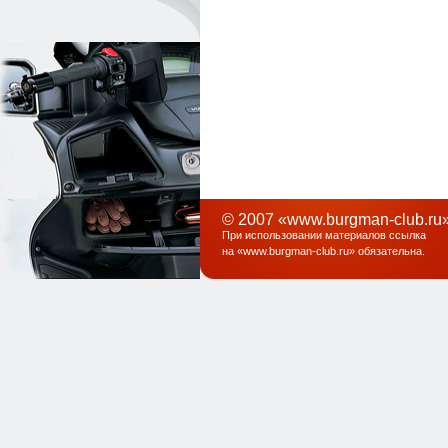
© 2007 «www.burgman-club.ru»
При использовании материалов ссылка
на «
www.burgman-club.ru
» обязательна
.