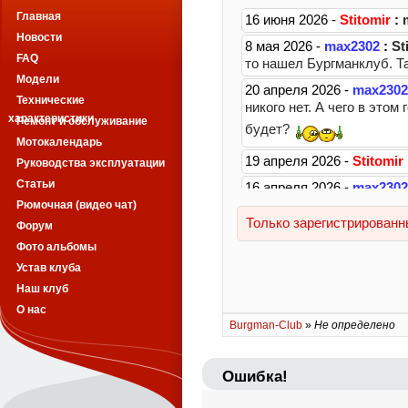
Главная
Новости
FAQ
Модели
Технические
характеристики
Ремонт и обслуживание
Мотокалендарь
Руководства эксплуатации
Статьи
Рюмочная (видео чат)
Форум
Фото альбомы
Устав клуба
Наш клуб
О нас
Burgman-Club
»
Не определено
Ошибка!