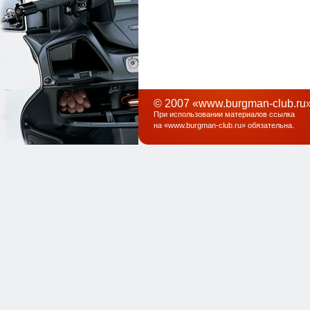
© 2007 «www.burgman-club.ru»
При использовании материалов ссылка
на «
www.burgman-club.ru
» обязательна
.