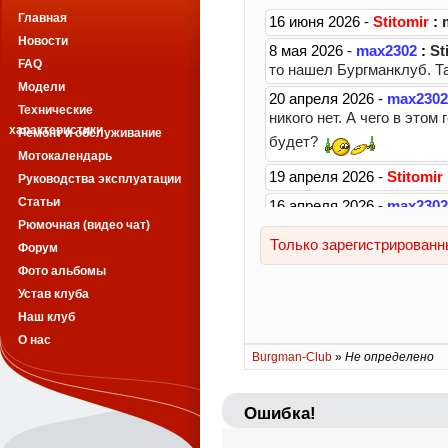
Главная
Новости
FAQ
Модели
Технические
характеристики
Ремонт и обслуживание
Мотокалендарь
Руководства эксплуатации
Статьи
Рюмочная (видео чат)
Форум
Фото альбомы
Устав клуба
Наш клуб
О нас
Burgman-Club
»
Не определено
Ошибка!