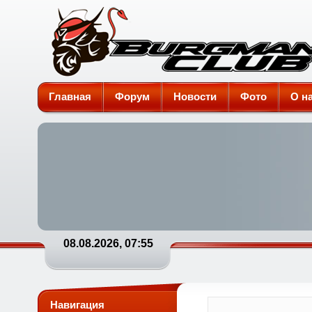
Burgman-Club
Главная
Форум
Новости
Фото
О н
08.08.2026, 07:55
Навигация