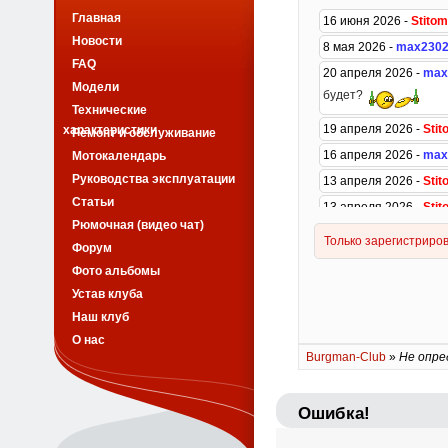
Главная
Новости
FAQ
Модели
Технические
характеристики
Ремонт и обслуживание
Мотокалендарь
Руководства эксплуатации
Статьи
Рюмочная (видео чат)
Форум
Фото альбомы
Устав клуба
Наш клуб
О нас
Burgman-Club
»
Не опре
Ошибка!