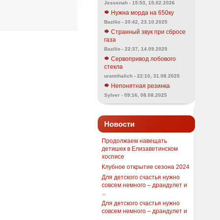
Jessenah - 15:53, 15.02.2026
Нужна морда на 650ку
Bazilio - 20:42, 23.10.2025
Странный звук при сбросе
газа
Bazilio - 22:37, 14.09.2025
Сервопривод лобового
стекла
uramihalich - 22:10, 31.08.2025
Непонятная резинка
Sylver - 09:16, 08.08.2025
Новости
Продолжаем навещать
детишек в Елизаветинском
хосписе
Клубное открытие сезона 2024
Для детского счастья нужно
совсем немного – драндулет и
...
Для детского счастья нужно
совсем немного – драндулет и
...