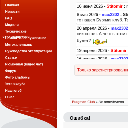
Главная
Новости
FAQ
Модели
Технические
характеристики
Ремонт и обслуживание
Мотокалендарь
Руководства эксплуатации
Статьи
Рюмочная (видео чат)
Форум
Фото альбомы
Устав клуба
Наш клуб
О нас
Burgman-Club
»
Не определено
Ошибка!