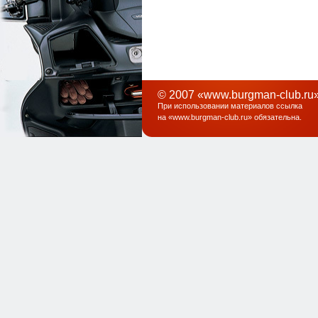
© 2007 «www.burgman-club.ru»
При использовании материалов ссылка
на «
www.burgman-club.ru
» обязательна
.