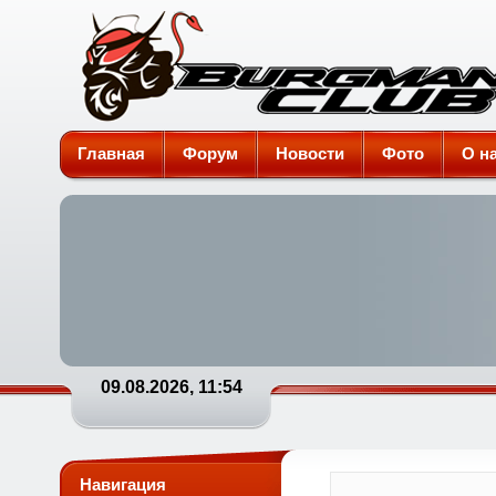
Burgman-Club
Главная
Форум
Новости
Фото
О н
09.08.2026, 11:54
Навигация