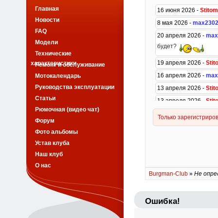
Главная
Новости
FAQ
Модели
Технические
характеристики
Ремонт и обслуживание
Мотокалендарь
Руководства эксплуатации
Статьи
Рюмочная (видео чат)
Форум
Фото альбомы
Устав клуба
Наш клуб
О нас
Burgman-Club
»
Не опре
Ошибка!