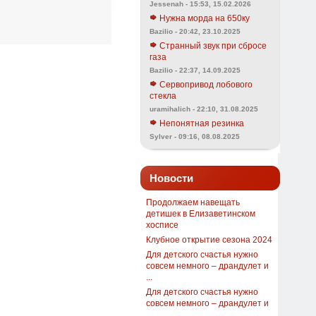
Jessenah - 15:53, 15.02.2026
Нужна морда на 650ку
Bazilio - 20:42, 23.10.2025
Странный звук при сбросе
газа
Bazilio - 22:37, 14.09.2025
Сервопривод лобового
стекла
uramihalich - 22:10, 31.08.2025
Непонятная резинка
Sylver - 09:16, 08.08.2025
Новости
Продолжаем навещать
детишек в Елизаветинском
хосписе
Клубное открытие сезона 2024
Для детского счастья нужно
совсем немного – драндулет и
...
Для детского счастья нужно
совсем немного – драндулет и
...