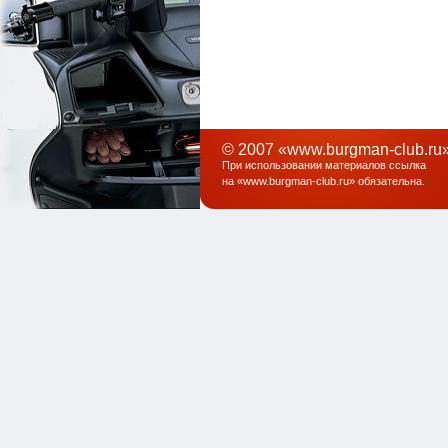
© 2007 «www.burgman-club.ru»
При использовании материалов ссылка
на «
www.burgman-club.ru
» обязательна
.