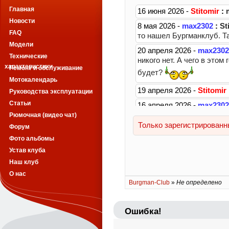
Главная
Новости
FAQ
Модели
Технические
характеристики
Ремонт и обслуживание
Мотокалендарь
Руководства эксплуатации
Статьи
Рюмочная (видео чат)
Форум
Фото альбомы
Устав клуба
Наш клуб
О нас
Burgman-Club
»
Не определено
Ошибка!