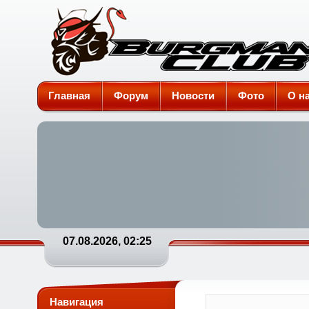
Burgman-Club
Главная
Форум
Новости
Фото
О н
07.08.2026, 02:25
Навигация