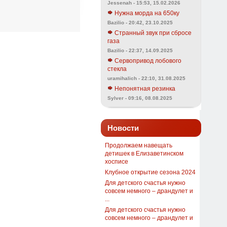
Jessenah - 15:53, 15.02.2026
Нужна морда на 650ку
Bazilio - 20:42, 23.10.2025
Странный звук при сбросе
газа
Bazilio - 22:37, 14.09.2025
Сервопривод лобового
стекла
uramihalich - 22:10, 31.08.2025
Непонятная резинка
Sylver - 09:16, 08.08.2025
Новости
Продолжаем навещать
детишек в Елизаветинском
хосписе
Клубное открытие сезона 2024
Для детского счастья нужно
совсем немного – драндулет и
...
Для детского счастья нужно
совсем немного – драндулет и
...