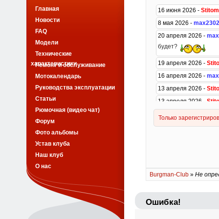
Главная
Новости
FAQ
Модели
Технические
характеристики
Ремонт и обслуживание
Мотокалендарь
Руководства эксплуатации
Статьи
Рюмочная (видео чат)
Форум
Фото альбомы
Устав клуба
Наш клуб
О нас
Burgman-Club
»
Не опре
Ошибка!