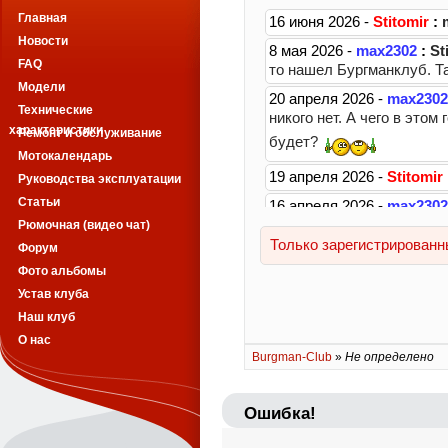
Главная
Новости
FAQ
Модели
Технические
характеристики
Ремонт и обслуживание
Мотокалендарь
Руководства эксплуатации
Статьи
Рюмочная (видео чат)
Форум
Фото альбомы
Устав клуба
Наш клуб
О нас
Burgman-Club
»
Не определено
Ошибка!