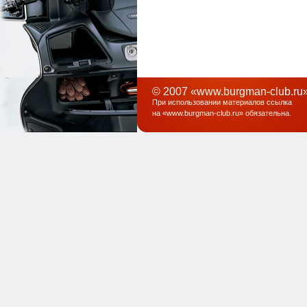
© 2007 «www.burgman-club.ru»
При использовании материалов ссылка
на «
www.burgman-club.ru
» обязательна
.