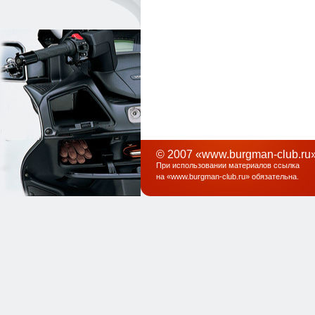
© 2007 «www.burgman-club.ru»
При использовании материалов ссылка
на «
www.burgman-club.ru
» обязательна
.