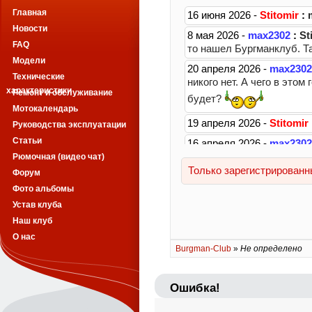
Главная
Новости
FAQ
Модели
Технические
характеристики
Ремонт и обслуживание
Мотокалендарь
Руководства эксплуатации
Статьи
Рюмочная (видео чат)
Форум
Фото альбомы
Устав клуба
Наш клуб
О нас
Burgman-Club
»
Не определено
Ошибка!