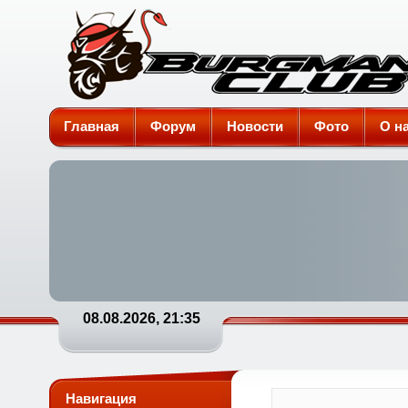
Burgman-Club
Главная
Форум
Новости
Фото
О н
08.08.2026, 21:35
Навигация