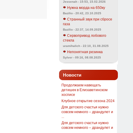
Jessenah - 15:53, 15.02.2026
Нужна морда на 650ку
Bazilio - 20:42, 23.10.2025
Странный звук при сбросе
газа
Bazilio - 22:37, 14.09.2025
Сервопривод лобового
стекла
uramihalich - 22:10, 31.08.2025
Непонятная резинка
Sylver - 09:16, 08.08.2025
Новости
Продолжаем навещать
детишек в Елизаветинском
хосписе
Клубное открытие сезона 2024
Для детского счастья нужно
совсем немного – драндулет и
...
Для детского счастья нужно
совсем немного – драндулет и
...