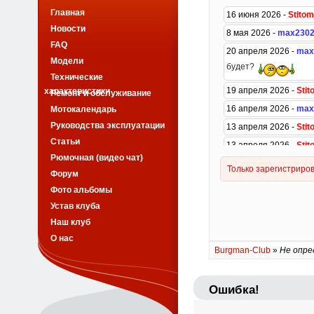
Главная
Новости
FAQ
Модели
Технические
характеристики
Ремонт и обслуживание
Мотокалендарь
Руководства эксплуатации
Статьи
Рюмочная (видео чат)
Форум
Фото альбомы
Устав клуба
Наш клуб
О нас
Burgman-Club
»
Не опре
Ошибка!