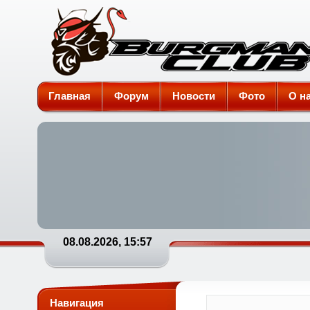
Burgman-Club
Главная
Форум
Новости
Фото
О н
08.08.2026, 15:57
Навигация