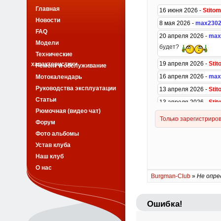
Главная
Новости
FAQ
Модели
Технические
характеристики
Ремонт и обслуживание
Мотокалендарь
Руководства эксплуатации
Статьи
Рюмочная (видео чат)
Форум
Фото альбомы
Устав клуба
Наш клуб
О нас
Burgman-Club
»
Не опре
Ошибка!