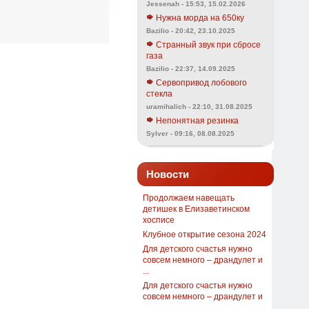
Jessenah - 15:53, 15.02.2026
Нужна морда на 650ку
Bazilio - 20:42, 23.10.2025
Странный звук при сбросе
газа
Bazilio - 22:37, 14.09.2025
Сервопривод лобового
стекла
uramihalich - 22:10, 31.08.2025
Непонятная резинка
Sylver - 09:16, 08.08.2025
Новости
Продолжаем навещать
детишек в Елизаветинском
хосписе
Клубное открытие сезона 2024
Для детского счастья нужно
совсем немного – драндулет и
...
Для детского счастья нужно
совсем немного – драндулет и
...