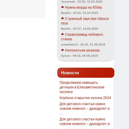
Jessenah - 15:53, 15.02.2026
Нужна морда на 650ку
Bazilio - 20:42, 23.10.2025
Странный звук при сбросе
газа
Bazilio - 22:37, 14.09.2025
Сервопривод лобового
стекла
uramihalich - 22:10, 31.08.2025
Непонятная резинка
Sylver - 09:16, 08.08.2025
Новости
Продолжаем навещать
детишек в Елизаветинском
хосписе
Клубное открытие сезона 2024
Для детского счастья нужно
совсем немного – драндулет и
...
Для детского счастья нужно
совсем немного – драндулет и
...