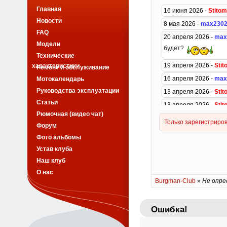
Главная
Новости
FAQ
Модели
Технические
характеристики
Ремонт и обслуживание
Мотокалендарь
Руководства эксплуатации
Статьи
Рюмочная (видео чат)
Форум
Фото альбомы
Устав клуба
Наш клуб
О нас
Burgman-Club
»
Не опре
Ошибка!