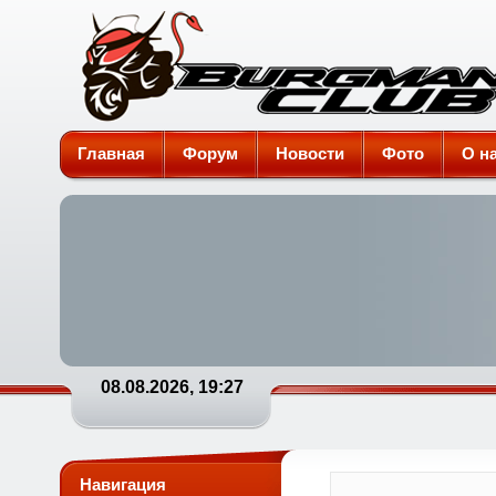
Burgman-Club
Главная
Форум
Новости
Фото
О н
08.08.2026, 19:27
Навигация