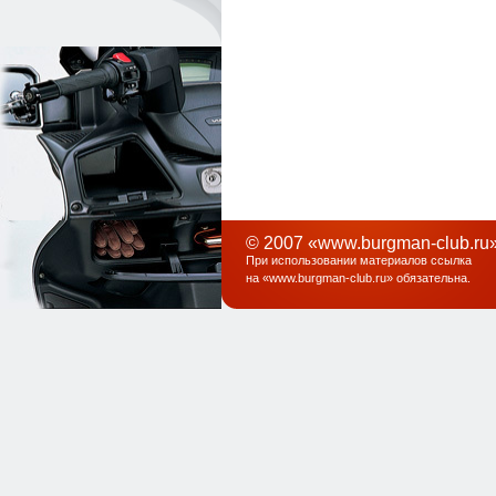
© 2007 «www.burgman-club.ru»
При использовании материалов ссылка
на «
www.burgman-club.ru
» обязательна
.