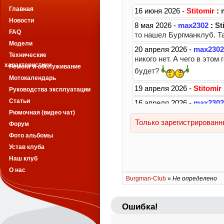
Главная
Новости
FAQ
Модели
Технические
характеристики
Ремонт и обслуживание
Мотокалендарь
Руководства эксплуатации
Статьи
Рюмочная (видео чат)
Форум
Фото альбомы
Устав клуба
Наш клуб
О нас
Burgman-Club
»
Не определено
Ошибка!