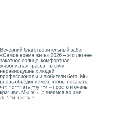
Мы соберем средства для
лечения взрослых
пациентов с лейкемией,
которых поддерживает
фонд. В прошлом году мы
собрали более 25 000 000 ₽
Вместе мы привлечем внимание к
раку крови. Больше людей узнают,
что он поддается лечению. И что
если вовремя поставить диагноз и
оказать нужную помощь, то у
человека значительно повышаются
шансы сохранить здоровье и жизнь!
В течение всего мероприятия
можно вступить в регистр доноров
костного мозга и получить
памятные подарки!