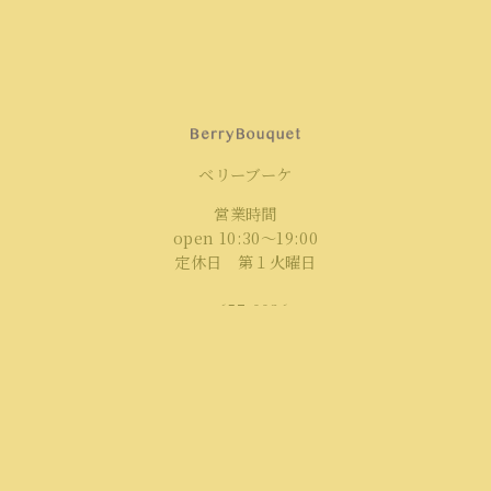
ベリーブーケ
営業時間
open 10:30～19:00
定休日 第１火曜日
〒657-0036
神戸市灘区桜口町5丁目1-1-107
ウェルブ六甲道5番街1番館
JR六甲道より南西へ徒歩4分
阪神新在家より北西へ徒歩5分
TEL：
078-842-7532