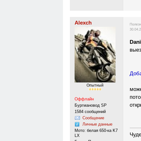
Alexch
Полезн
30.04.
Dani
вые
Доба
Опытный
може
пото
Оффлайн
откр
Бургмановод SP
1584 сообщений
Сообщение
Личные данные
---------
Мото: белая 650-ка K7
Чуде
LX