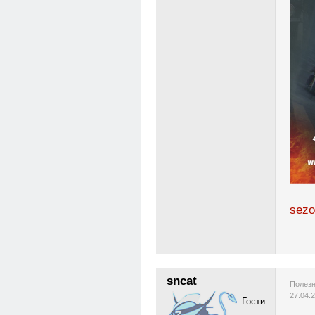
sezo
sncat
Полезн
27.04.
Гости