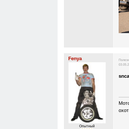
Fenya
Полезн
03.05.
snca
---------
Мото
охот
Опытный