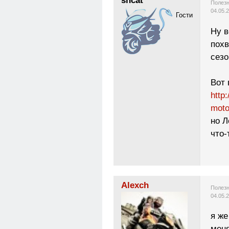
sncat
Полезн
04.05.
Гости
Ну в
похв
сез
Вот 
http
moto
но Л
что-
Alexch
Полезн
04.05.
я же
меня