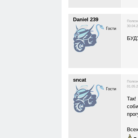
Daniel 239
Полезн
30.04.
Гости
БУД
sncat
Полезн
01.05.
Гости
Так!
соби
прог
Всех