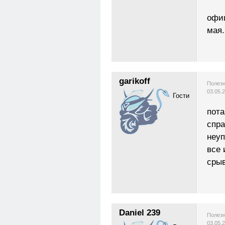
офиц
мая.
garikoff
Полезн
03.05.
Гости
пота
спра
неуп
все 
срыв
Daniel 239
Полезн
03.05.