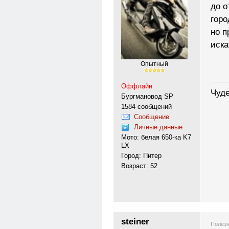
до о
горо
но п
иск
Опытный
---------
Оффлайн
Чуде
Бургмановод SP
1584 сообщений
Сообщение
Личные данные
Мото: белая 650-ка K7
LX
Город: Питер
Возраст: 52
steiner
Полезн