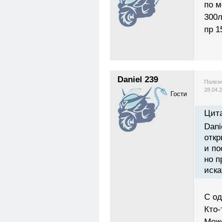
по м
300л
пр 1
Daniel 239
Полезн
28.04.
Гости
Цита
Dani
откр
и по
но п
иска
C од
Кто-
Мож