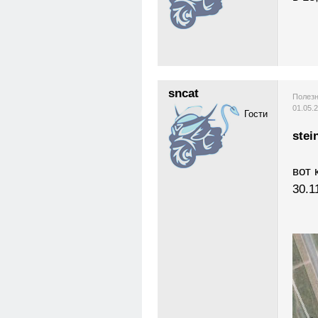
sncat
Полезн
01.05.
Гости
stei
вот 
30.1