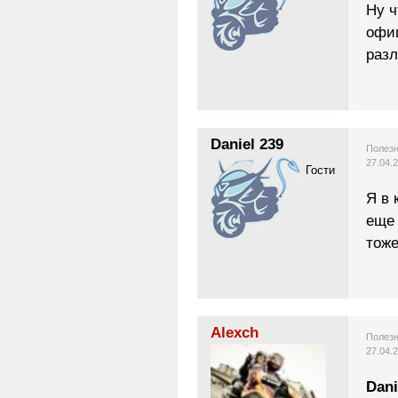
Ну ч
офи
раз
Daniel 239
Полезн
27.04.
Гости
Я в 
еще 
тоже
Alexch
Полезн
27.04.
Dani