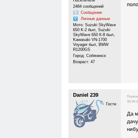
Посетители
поло
2484 сообщений
Сообщение
Личные данные
Мото: Suzuki SkyWave
650 K-2 был, Suzuki
SkyWave 650 К-8 был,
Kawasaki VN-1700
Voyager был, BMW
R1200GS
Город: Собянинск
Возраст: 47
Daniel 239
Полезн
30.04.
Гости
Да м
дачу
нибу