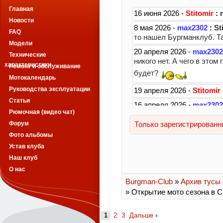
Главная
Новости
FAQ
Модели
Технические
характеристики
Ремонт и обслуживание
Мотокалендарь
Руководства эксплуатации
Статьи
Рюмочная (видео чат)
Форум
Фото альбомы
Устав клуба
Наш клуб
О нас
Burgman-Club
»
Архив тусы 2
» Открытие мото сезона в 
1
2
3
Дальше