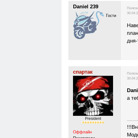
Daniel 239
Полезн
30.04.
Гости
Нав
план
дня-
спартак
Полезн
30.04.
Dani
а те
Рresident
---------
!!!В
Оффлайн
Моде