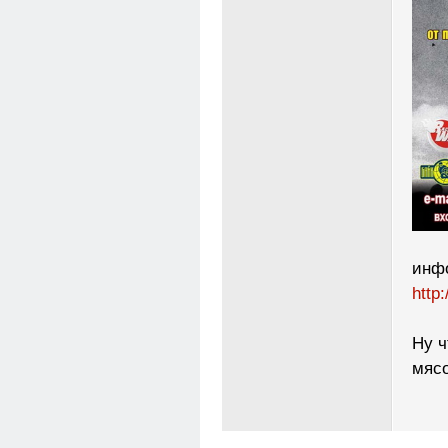
инфо
http
Ну ч
мясо