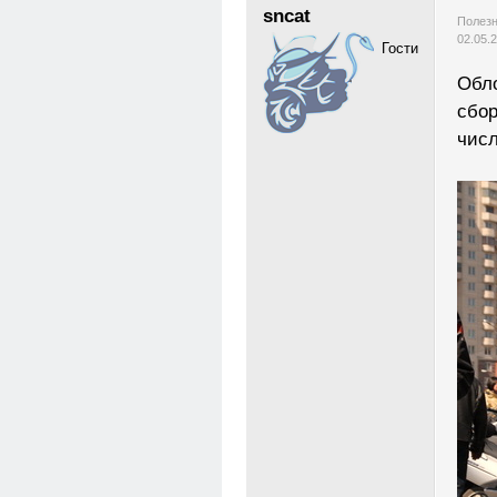
sncat
Полезн
02.05.
Гости
Обло
сбор
числ