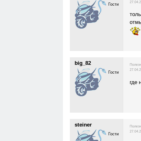
27.04.
Гости
толь
отмы
big_82
Полезн
27.04.
Гости
где 
steiner
Полезн
27.04.
Гости