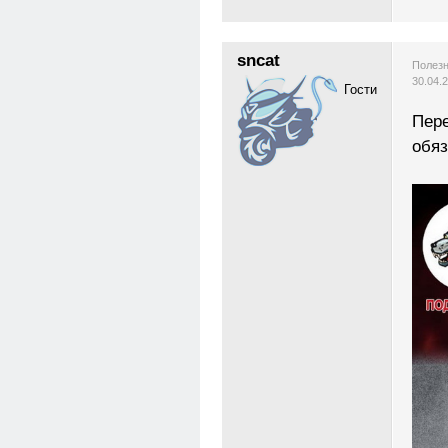
sncat
Полезн
30.04.
Гости
Пере
обяз