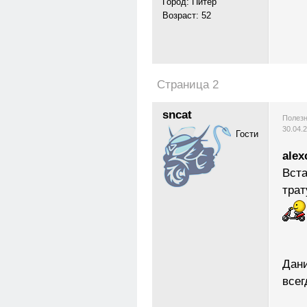
Город: Питер
Возраст: 52
Страница 2
sncat
Полезн
30.04.
Гости
alex
Вста
трат
Дани
всег