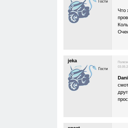
Гости
Что 
пров
Коль
Очен
jeka
Полезн
03.05.
Гости
Dani
смот
друг
прос