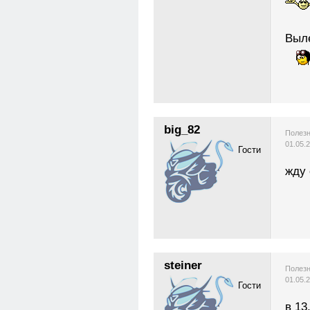
Выле
big_82
Полезн
01.05.
Гости
жду
steiner
Полезн
01.05.
Гости
в 13