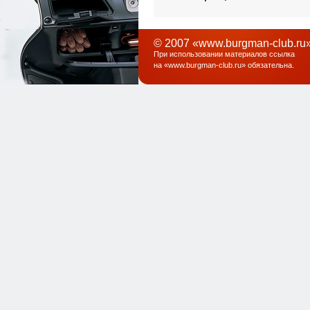
© 2007 «www.burgman-club.ru»
При использовании материалов ссылка
на «
www.burgman-club.ru
» обязательна
.