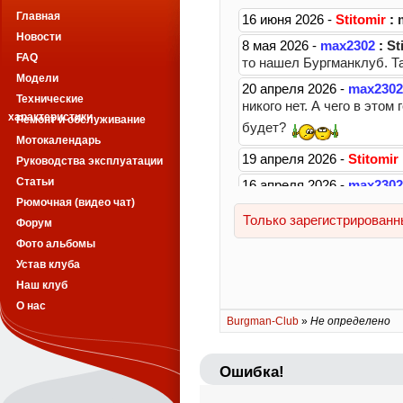
Главная
Новости
FAQ
Модели
Технические
характеристики
Ремонт и обслуживание
Мотокалендарь
Руководства эксплуатации
Статьи
Рюмочная (видео чат)
Форум
Фото альбомы
Устав клуба
Наш клуб
О нас
Burgman-Club
»
Не определено
Ошибка!