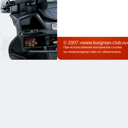
© 2007 «www.burgman-club.ru»
При использовании материалов ссылка
на «
www.burgman-club.ru
» обязательна
.