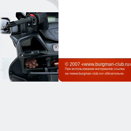
© 2007 «www.burgman-club.ru»
При использовании материалов ссылка
на «
www.burgman-club.ru
» обязательна
.