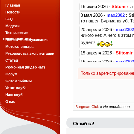
Главная
Новости
FAQ
Модели
Технические
характеристики
Ремонт и обслуживание
Мотокалендарь
Руководства эксплуатации
Статьи
Рюмочная (видео чат)
Форум
Фото альбомы
Устав клуба
Наш клуб
О нас
Burgman-Club
»
Не определено
Ошибка!