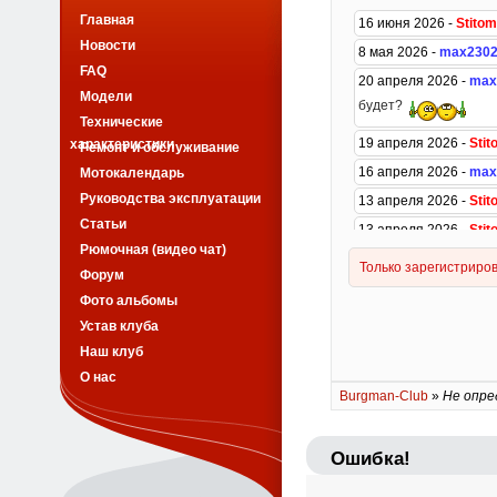
Главная
Новости
FAQ
Модели
Технические
характеристики
Ремонт и обслуживание
Мотокалендарь
Руководства эксплуатации
Статьи
Рюмочная (видео чат)
Форум
Фото альбомы
Устав клуба
Наш клуб
О нас
Burgman-Club
»
Не опре
Ошибка!