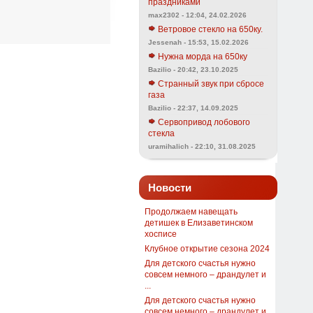
праздниками
max2302 - 12:04, 24.02.2026
Ветровое стекло на 650ку.
Jessenah - 15:53, 15.02.2026
Нужна морда на 650ку
Bazilio - 20:42, 23.10.2025
Странный звук при сбросе
газа
Bazilio - 22:37, 14.09.2025
Сервопривод лобового
стекла
uramihalich - 22:10, 31.08.2025
Новости
Продолжаем навещать
детишек в Елизаветинском
хосписе
Клубное открытие сезона 2024
Для детского счастья нужно
совсем немного – драндулет и
...
Для детского счастья нужно
совсем немного – драндулет и