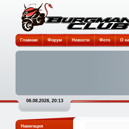
Burgman-Club
Главная
Форум
Новости
Фото
О н
06.08.2026, 20:13
Навигация