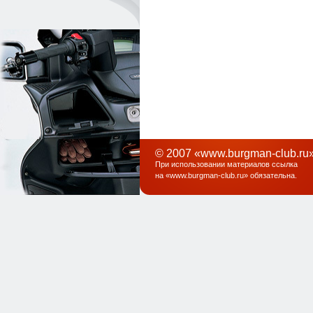
© 2007 «www.burgman-club.ru»
При использовании материалов ссылка
на «
www.burgman-club.ru
» обязательна
.