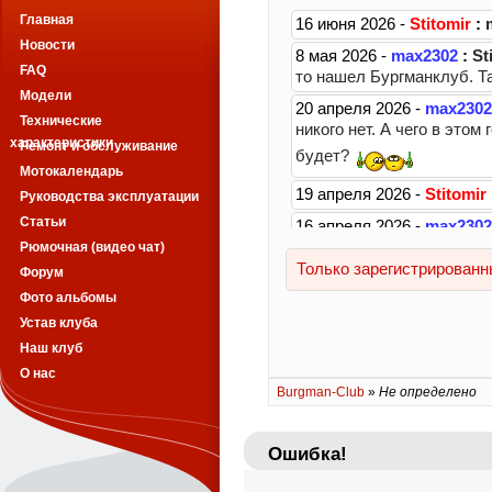
Главная
Новости
FAQ
Модели
Технические
характеристики
Ремонт и обслуживание
Мотокалендарь
Руководства эксплуатации
Статьи
Рюмочная (видео чат)
Форум
Фото альбомы
Устав клуба
Наш клуб
О нас
Burgman-Club
»
Не определено
Ошибка!