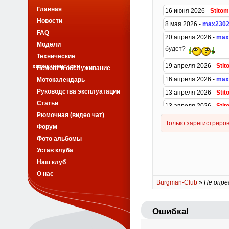
Главная
Новости
FAQ
Модели
Технические
характеристики
Ремонт и обслуживание
Мотокалендарь
Руководства эксплуатации
Статьи
Рюмочная (видео чат)
Форум
Фото альбомы
Устав клуба
Наш клуб
О нас
Burgman-Club
»
Не опре
Ошибка!