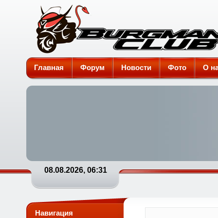
Burgman-Club
Главная
Форум
Новости
Фото
О н
08.08.2026, 06:31
Навигация