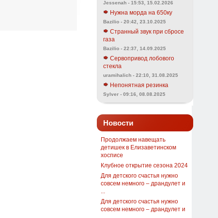
Jessenah - 15:53, 15.02.2026
Нужна морда на 650ку
Bazilio - 20:42, 23.10.2025
Странный звук при сбросе
газа
Bazilio - 22:37, 14.09.2025
Сервопривод лобового
стекла
uramihalich - 22:10, 31.08.2025
Непонятная резинка
Sylver - 09:16, 08.08.2025
Новости
Продолжаем навещать
детишек в Елизаветинском
хосписе
Клубное открытие сезона 2024
Для детского счастья нужно
совсем немного – драндулет и
...
Для детского счастья нужно
совсем немного – драндулет и
...