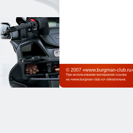
© 2007 «www.burgman-club.ru»
При использовании материалов ссылка
на «
www.burgman-club.ru
» обязательна
.