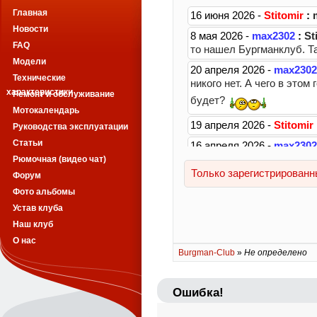
Главная
Новости
FAQ
Модели
Технические
характеристики
Ремонт и обслуживание
Мотокалендарь
Руководства эксплуатации
Статьи
Рюмочная (видео чат)
Форум
Фото альбомы
Устав клуба
Наш клуб
О нас
Burgman-Club
»
Не определено
Ошибка!