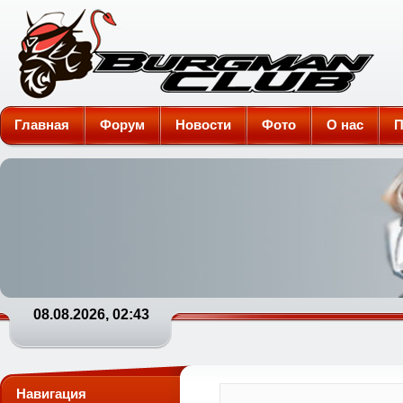
Burgman-Club
Главная
Форум
Новости
Фото
О нас
П
08.08.2026, 02:43
Навигация