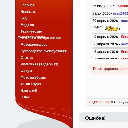
Главная
Новости
FAQ
Модели
Технические
характеристики
Ремонт и обслуживание
Мотокалендарь
Руководства эксплуатации
Статьи
Рюмочная (видео чат)
Форум
Фото альбомы
Устав клуба
Наш клуб
О нас
Burgman-Club
»
Не опре
Ошибка!