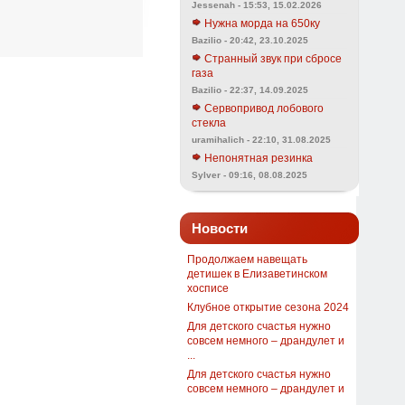
Jessenah - 15:53, 15.02.2026
Нужна морда на 650ку
Bazilio - 20:42, 23.10.2025
Странный звук при сбросе
газа
Bazilio - 22:37, 14.09.2025
Сервопривод лобового
стекла
uramihalich - 22:10, 31.08.2025
Непонятная резинка
Sylver - 09:16, 08.08.2025
Новости
Продолжаем навещать
детишек в Елизаветинском
хосписе
Клубное открытие сезона 2024
Для детского счастья нужно
совсем немного – драндулет и
...
Для детского счастья нужно
совсем немного – драндулет и
...