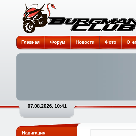
Burgman-Club
Главная
Форум
Новости
Фото
О н
07.08.2026, 10:41
Навигация