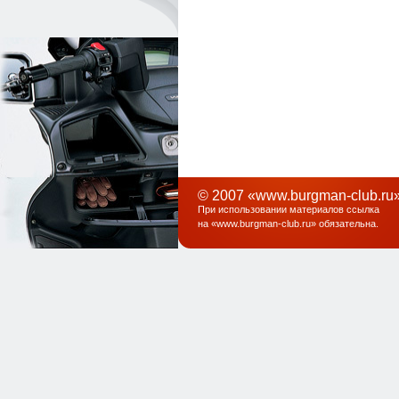
© 2007 «www.burgman-club.ru»
При использовании материалов ссылка
на «
www.burgman-club.ru
» обязательна
.