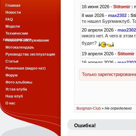
Главная
Новости
FAQ
Модели
Технические
характеристики
Ремонт и обслуживание
Мотокалендарь
Руководства эксплуатации
Статьи
Рюмочная (видео чат)
Форум
Фото альбомы
Устав клуба
Наш клуб
О нас
Burgman-Club
»
Не определено
Ошибка!