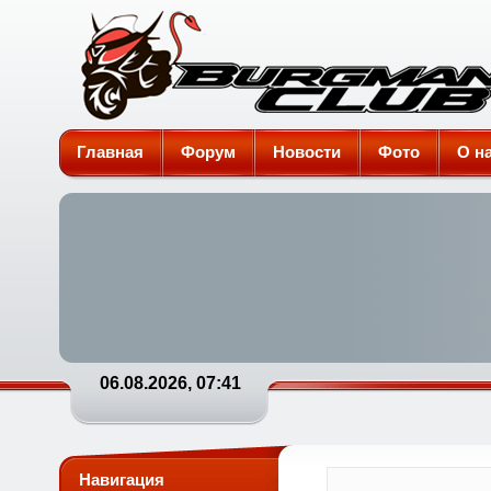
Burgman-Club
Главная
Форум
Новости
Фото
О н
06.08.2026, 07:41
Навигация