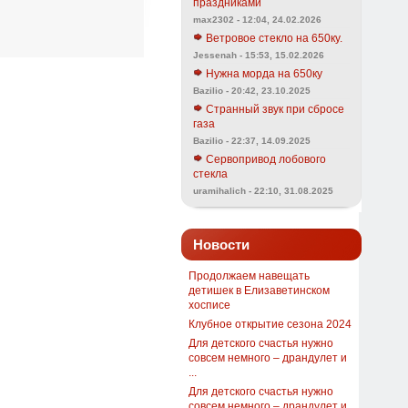
праздниками
max2302 - 12:04, 24.02.2026
Ветровое стекло на 650ку.
Jessenah - 15:53, 15.02.2026
Нужна морда на 650ку
Bazilio - 20:42, 23.10.2025
Странный звук при сбросе
газа
Bazilio - 22:37, 14.09.2025
Сервопривод лобового
стекла
uramihalich - 22:10, 31.08.2025
Новости
Продолжаем навещать
детишек в Елизаветинском
хосписе
Клубное открытие сезона 2024
Для детского счастья нужно
совсем немного – драндулет и
...
Для детского счастья нужно
совсем немного – драндулет и