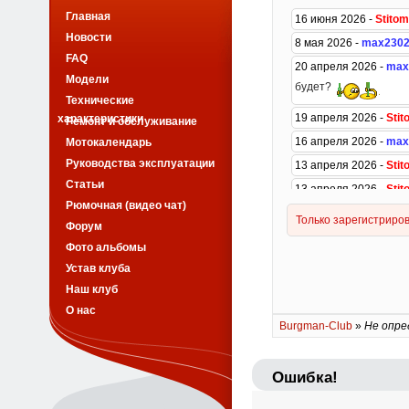
Главная
Новости
FAQ
Модели
Технические
характеристики
Ремонт и обслуживание
Мотокалендарь
Руководства эксплуатации
Статьи
Рюмочная (видео чат)
Форум
Фото альбомы
Устав клуба
Наш клуб
О нас
Burgman-Club
»
Не опре
Ошибка!